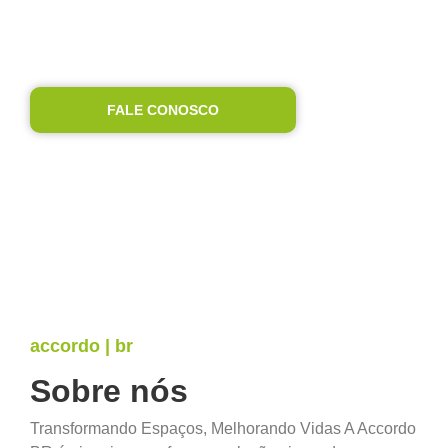
garantir a administração completa do
seu condomínio, desde a gestão
financeira até o compliance. Tudo para
proporcionar tranquilidade e resultados.
FALE CONOSCO
accordo | br
Sobre nós
Transformando Espaços, Melhorando Vidas A Accordo