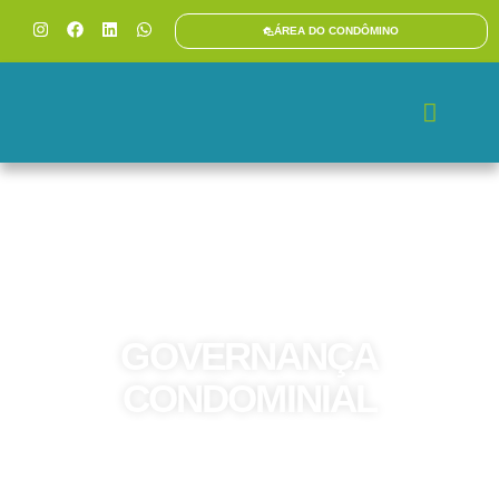
ÁREA DO CONDÔMINO
GOVERNANÇA
CONDOMINIAL
Oferecemos variadas soluções em
governança condominial para auxiliar na