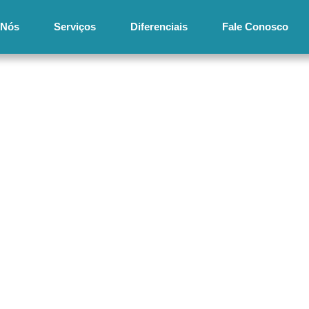
 Nós
Serviços
Diferenciais
Fale Conosco
oluções em governança condominial para auxil
seu condomínio.