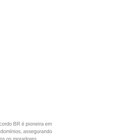
cordo BR é pioneira em
ondomínios, assegurando
dos os moradores.